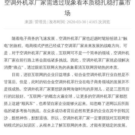
空调外机罩厂家需透过现象看本质稳扎稳打赢市
场
来源: 管理员 | 发布时间: 2020-03-30 | 4165 次浏览
随着电子商务的飞速发展，空调外机罩厂家也赶趟时髦纷纷踏上“触
电”的旅程。电商模式俨然已经成了空调罩厂家未来发展的战略方向。可
是，对于空调外机罩厂家来说，互联网可不是一个简单的领域，空调外机
罩厂家在前行路上将会面临诸多挑战。因此，空调外机罩厂家就必须解决
消费“痛点”，透过眼前互联网火热的表象看清互联网营销热的本质。
目前，进驻互联网的企业日益增多，铝合金空调外机罩行业自然是不
甘落后。但是，此时的铝合金空调外机罩行业在电子商务领域的发展并不
是很成熟。空调外机罩厂家要想跻身网海做时尚的弄潮儿，还是三思而后
行的比较好。“互联网+”的概念火遍全球，让更多的空调外机罩厂家都想
搭上这趟“顺风车”，也希望自家企业能够火起来。却忽略了进网以后所面
临的诸多考验与挑战。在众多成功者背后必然有更多的企业在其中折戟沉
沙，黯然神伤，默默退场。所以，空调外机罩厂家一定要摆脱对互联网营
销模式的认知误区，从根本上了解互联网的本质。才能有更稳定的发展。