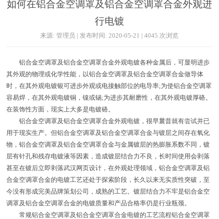
如何在铝合金空调罩及铝合金空调罩合金外观进
行电镀
来源: 管理员 | 发布时间: 2020-05-21 | 4045 次浏览
铝合金空调罩及铝合金空调罩合金外观电镀各种金属后，可显明进步
其外观的物理或化学性能，以铝合金空调罩及铝合金空调罩合金做导体
时，在其外观电镀银可进步外观或电接触部位的电导率;为使铝合金空调罩
容易焊，在其外观电镀铜，镍或锡;为进步其耐磨性，在其外观电镀厚硌。
在装饰性方面，现实上大多是电镀硌。
铝合金空调罩及铝合金空调罩合金外观电镀，很早曩昔就有尝试并已
用于现实生产。但铝合金空调罩及铝合金空调罩合金与镀层之间存在氧化
物，铝合金空调罩及铝合金空调罩合金与金属镀层的热膨胀系数不同，镀
层有针孔和残存电镀液等因素，造成镀层结合力不良，长时间使用会剥落
甚至在镀后立即剥落武汉网页设计，在外观处理领域，铝合金空调罩及铝
合金空调罩合金的电镀工艺还处于探索阶段，长久以来无实质性突破，至
今没有形成完美品牌策划公司，成熟的工艺。镀层结合力不牢是铝合金空
调罩及铝合金空调罩合金的电镀质量和产品合格率仍是行业瓶颈。
常规铝合金空调罩及铝合金空调罩合金电镀的工艺流程铝合金空调罩