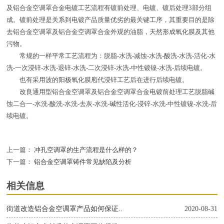
及铝合金空调罩合金电镀工艺流程有镀前处理、电镀、镀后处理3部分组
成。镀前处理是关系到电镀产品质量优劣的最关键工序，其重要目的是除
去铝合金空调罩及铝合金空调罩合金外观的油脂，天然形成氧化膜及其他
污物。
常规的一样平常工艺流程为：脱脂-水洗-减蚀-水洗-酸洗-水洗-活化-水
洗-一次浸锌-水洗-退锌-水洗-二次浸锌-水洗-中性镀镍-水洗-后续电镀。
也有采用波的阳极氧化膜庖代浸锌工艺后在进行后续电镀。
改良通用型铝合金空调罩及铝合金空调罩合金电镀前处理工艺脱脂碱
蚀二合一-水洗-酸洗-水洗-去灰-水洗-碱性活化-浸锌-水洗-中性镀镍-水洗-后
续电镀。
上一篇：
冲孔空调罩的生产流程是什么样的？
下一篇：
铝合金空调罩铸件常见缺陷及分析
相关信息
街道改造铝合金空调罩产品如何保证..
2020-08-31