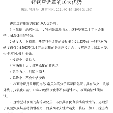
锌钢空调罩的10大优势
来源: 管理员 | 发布时间: 2021-06-19 | 2993 次浏览
你知道锌钢空调罩的10大优势吗：
1.不生锈，恶劣环境下，特别是沿海地区，这种型材二十年不会生
锈，耐腐蚀性能特强。
2.硬度大，耐撞击。热浸锌合金钢的硬度值为211DPN(而一般钢材的
硬度值仅为159DPN)3.本产品采用的是无焊接组合，没有焊点，加工方便.
快捷.省时.省力.省钱。
4.投资小，效益大。
5.市场潜力大，是不锈钢的替代品。
6.竞争力小，利润空间大。
7.风险小，不会生锈变质.
8..表面涂层是采用阿克苏-诺贝尔高分子高温固化层，具有防火，抗紫
外线，抗氧化功能。15年内色泽变化率不会超过5%。表面自洁性能特
强。
9..这种型材表面的富锌磷化层，不仅具有优良的防腐蚀性能，还增强
了表面涂膜与基材的附着力，而成为永久性附着力，挤压，加工，撞击表