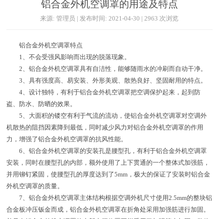
铝合金外机空调罩的用途及特点
来源: 管理员 | 发布时间: 2021-04-30 | 2963 次浏览
铝合金外机空调罩特点
1、不会受强风影响而出现的脱落现象。
2、铝合金外机空调罩具有自洁性，能够随雨水的冲刷而自动干净。
3、具有强度高、易安装、外形美观、散热良好、坚固耐用的特点。
4、设计独特，有利于铝合金外机空调罩把空调保护起来，起到防
盗、防水、防晒的效果。
5、大面积的镂空有利于气流的流动，使铝合金外机空调罩对空调外
机散热的阻挡因素降到最低，同时减少风力对铝合金外机空调罩的作用
力，增强了铝合金外机空调罩的抗风性能。
6、铝合金外机空调罩的安装孔是腰型孔，有利于铝合金外机空调罩
安装，同时在腰型孔的内部，额外使用了上下贯通的一个整体式加强筋，
并用铆钉紧固，使腰型孔的厚度达到了5mm，极大的保证了安装时铝合金
外机空调罩的质量。
7、铝合金外机空调罩主体结构根据空调外机尺寸使用2.5mm的整块铝
合金板冲压钣金而成，铝合金外机空调罩在折角处采用加强筋进行加固。