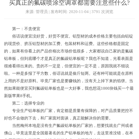
买真正的氟碳喷涂空调罩都需要注意些什么?
来源: 管理员 | 发布时间: 2020-11-04 | 3791 次浏览
第一：不贪便宜
俗话说便宜没好货，好货不便宜。铝型材的成本价格主要包括由铝锭
的现货价、挤压铝型材的加工费、包装材料和运费。这些价格都是固定
的，如果有你看上的产品价格比市场价低很多，大家都说自己家的是氟碳
铝单板，但到底哪个才是真正的氟碳铝单板呢？我也不知道，光看表面是
很难看得出来的。贵的不一定是，但便宜的一定不是，原因我就不细说
啦。一种是多报了平方数，俗话说就是偷斤短两。还有种可能就是在原料
上用的不是好原料。毕竟厂家也是要赚钱的，没有天上掉下来的馅饼。当
然如果能便宜买到氟碳铝单板也是一大好事，我也想花1000块钱买一个最
新版苹果8手机。
第二：选择专业的
专业生产铝单板的厂家，肯定都是质量有保障的，对产品质量把控不
好也不会做的下去，和厂家面对面谈，真正能解决你的需要。
当然梅州本地是没有生产氟碳铝单板的厂家的，想要找就去广州或者
佛山，毕竟这里是全国最著名的生产铝单板的地方，去这里准没错，在本