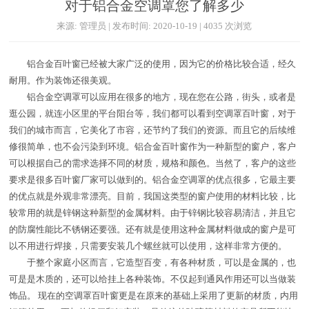
对于铝合金空调罩您了解多少
来源: 管理员 | 发布时间: 2020-10-19 | 4035 次浏览
铝合金百叶窗已经被大家广泛的使用，因为它的价格比较合适，经久
耐用。作为装饰还很美观。
铝合金空调罩可以应用在很多的地方，现在您在公路，街头，或者是
逛公园，就连小区里的平台阳台等，我们都可以看到空调罩百叶窗，对于
我们的城市而言，它美化了市容，还节约了我们的资源。而且它的后续维
修很简单，也不会污染到环境。铝合金百叶窗作为一种新型的窗户，客户
可以根据自己的需求选择不同的材质，规格和颜色。当然了，客户的这些
要求是很多百叶窗厂家可以做到的。铝合金空调罩的优点很多，它最主要
的优点就是外观非常漂亮。目前，我国这类型的窗户使用的材料比较，比
较常用的就是锌钢这种新型的金属材料。由于锌钢比较容易清洁，并且它
的防腐性能比不锈钢还要强。还有就是使用这种金属材料做成的窗户是可
以不用进行焊接，只需要安装几个螺丝就可以使用，这样非常方便的。
于整个家庭小区而言，它造型百变，有各种材质，可以是金属的，也
可是是木质的，还可以给挂上各种装饰。不仅起到通风作用还可以当做装
饰品。 现在的空调罩百叶窗更是在原来的基础上采用了更新的材质，内用