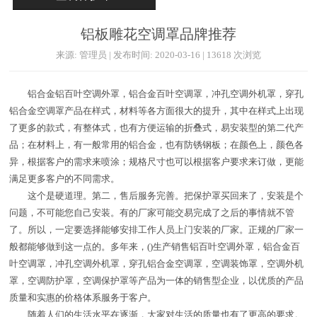
铝板雕花空调罩品牌推荐
来源: 管理员 | 发布时间: 2020-03-16 | 13618 次浏览
铝合金铝百叶空调外罩，铝合金百叶空调罩，冲孔空调外机罩，穿孔
铝合金空调罩产品在样式，材料等各方面很大的提升，其中在样式上出现
了更多的款式，有整体式，也有方便运输的折叠式，易安装型的第二代产
品；在材料上，有一般常用的铝合金，也有防锈钢板；在颜色上，颜色各
异，根据客户的需求来喷涂；规格尺寸也可以根据客户要求来订做，更能
满足更多客户的不同需求。
这个是硬道理。第二，售后服务完善。把保护罩买回来了，安装是个
问题，不可能您自己安装。有的厂家可能交易完成了之后的事情就不管
了。所以，一定要选择能够安排工作人员上门安装的厂家。正规的厂家一
般都能够做到这一点的。多年来，()生产销售铝百叶空调外罩，铝合金百
叶空调罩，冲孔空调外机罩，穿孔铝合金空调罩，空调装饰罩，空调外机
罩，空调防护罩，空调保护罩等产品为一体的销售型企业，以优质的产品
质量和实惠的价格体系服务于客户。
随着人们的生活水平在逐渐，大家对生活的质量也有了更高的要求。