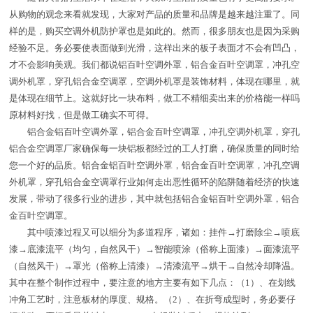
从购物的观念来看就发现，大家对产品的质量和品牌是越来越注重了。同
样的是，购买空调外机防护罩也是如此的。然而，很多朋友也是因为采购
经验不足。务必要使表面做到光滑，这样出来的板子表面才不会有凹凸，
才不会影响美观。我们都说铝百叶空调外罩，铝合金百叶空调罩，冲孔空
调外机罩，穿孔铝合金空调罩，空调外机罩是装饰材料，体现在哪里，就
是体现在细节上。这就好比一块布料，做工不精细卖出来的价格能一样吗
原材料好找，但是做工确实不可得。
铝合金铝百叶空调外罩，铝合金百叶空调罩，冲孔空调外机罩，穿孔
铝合金空调罩厂家确保每一块铝板都经过的工人打磨，确保质量的同时给
您一个好的品质。铝合金铝百叶空调外罩，铝合金百叶空调罩，冲孔空调
外机罩，穿孔铝合金空调罩行业如何走出恶性循环的陷阱随着经济的快速
发展，带动了很多行业的进步，其中就包括铝合金铝百叶空调外罩，铝合
金百叶空调罩。
其中喷漆过程又可以细分为多道程序，诸如：挂件→打磨除尘→喷底
漆→底漆流平（均匀，自然风干）→智能喷涂（俗称上面漆）→面漆流平
（自然风干）→罩光（俗称上清漆）→清漆流平→烘干→自然冷却降温。
其中在整个制作过程中，要注意的地方主要有如下几点：（1）、在划线
冲角工艺时，注意板材的厚度、规格。（2）、在折弯成型时，务必要仔