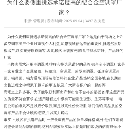
为什么要侧重挑选承诺度高的铝合金空调罩厂
家？
来源: 管理员 | 发布时间: 2025-09-04 | 3497 次浏览
为什么要侧重挑选承诺度高的铝合金空调罩厂家？这是由于商场之上许
多空调罩出产企业只重视个人利益,却忽视诚信运营的重要性,挑选劣质铝
板出产,以次充好欺诈顾客.因此,顾客应该擦亮眼睛,寻找承诺好、产品好的
厂家
当顾客需求运用空调罩时,往往会挑选承诺好的品牌.铝合金空调罩厂家是
一家专业出产金属吊顶、铝幕墙、空调罩、造型空调罩、弧形空调罩吊
顶、铝吊顶、铝方通吊顶等装修资料的企业,产品热销全国各地,在长期的
出售进程之中积累了超卓的承诺.以及广大新老客户的一起好评
商场之上许多客户为了赚取获利而出产和出售不合格的铝板.如果这些产品
的质量不符合要求,在运用进程之中极有可能发生变形、坠落等事端. 咱
们公司的准则不是以贱价取胜,而是以高性价比取胜.咱们信赖,高品质的空
调罩产品不会让顾客绝望,并以实力说话
事实上,顾客在挑选产品时,一般最重视产品的质量和价格.此外,他们在消费
时也会遭到品牌的影响.这种品牌效应实际上便是咱们常说的信誉担保.不